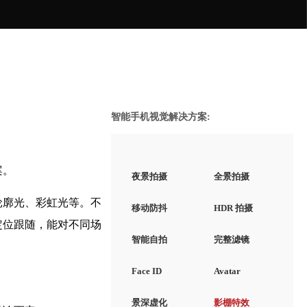
智能手机视觉解决方案:
案。
夜景拍摄
全景拍摄
轮廓光、彩虹光等。不
移动防抖
HDR 拍摄
定位跟随，能对不同场
智能自拍
完整滤镜
Face ID
Avatar
景深虚化
影棚特效